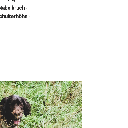
Nabelbruch
-
chulterhöhe
-