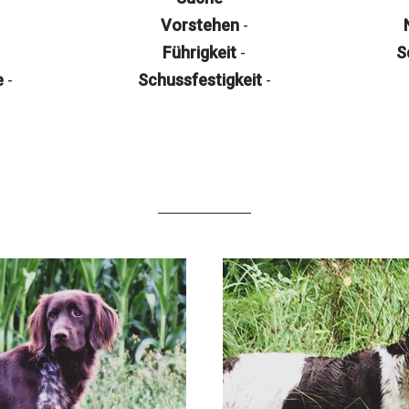
Vorstehen
-
Führigkeit
-
S
e
-
Schussfestigkeit
-